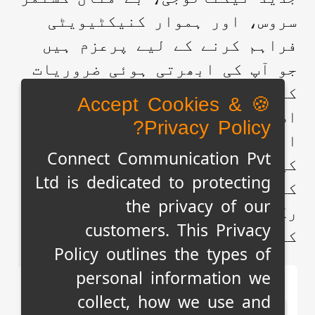
سروس، اور ہموار کنیکٹیویٹی
فراہم کرنے کے لیے پرعزم ہیں
جو آپ کی ابھرتی ہوئی ضروریات
کو پورا کرتی ہے۔ آپ کا
🍪 Accept Cookies &
اطمینان ہماری اولین ترجیح ہے،
Privacy Policy?
اور ہم ہر بات چیت کے ساتھ آپ
Connect Communication Pvt
کی توقعات سے تجاوز کرنے کی
Ltd is dedicated to protecting
کوشش کرتے ہیں۔ آپ کو مربوط
the privacy of our
رکھنے کے لیے ہم پر بھروسہ
customers. This Privacy
کرنے کا شکریہ۔
Policy outlines the types of
personal information we
چوبیس گھنٹے سروس
collect, how we use and
دستیاب ہے