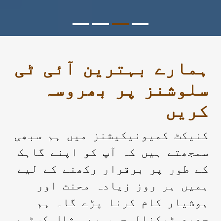
ہمارے بہترین آئی ٹی
سلوشنز پر بھروسہ
کریں
کنیکٹ کمیونیکیشنز میں ہم سبھی
سمجھتے ہیں کہ آپ کو اپنے گاہک
کے طور پر برقرار رکھنے کے لیے
ہمیں ہر روز زیادہ محنت اور
ہوشیار کام کرنا پڑے گا۔ ہم
جدید ٹیکنالوجی، بے مثال کسٹمر